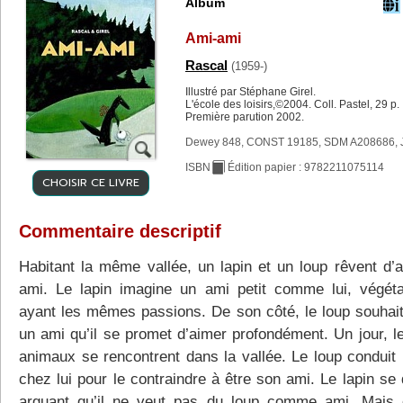
Album
Ami-ami
Rascal
(1959-)
Illustré par Stéphane Girel.
L'école des loisirs,©2004. Coll. Pastel, 29 p.
Première parution 2002.
Dewey 848, CONST 19185, SDM A208686, 
ISBN
Édition papier : 9782211075114
CHOISIR CE LIVRE
Commentaire descriptif
Habitant la même vallée, un lapin et un loup rêvent d’a
ami. Le lapin imagine un ami petit comme lui, végéta
ayant les mêmes passions. De son côté, le loup souhait
un ami qu’il se promet d’aimer profondément. Un jour, l
animaux se rencontrent dans la vallée. Le loup conduit l
chez lui pour le contraindre à être son ami. Le lapin se
arguant qu’il ne veut pas du loup comme ami. Mais c