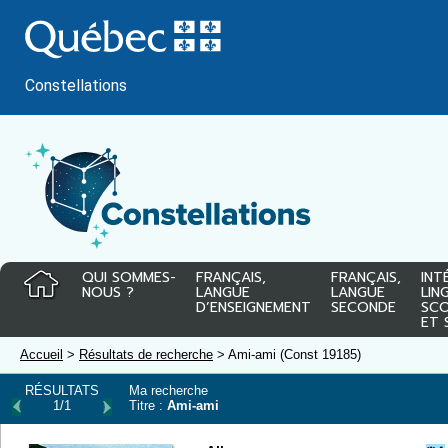
Passer
au
contenu
Constellations
QUI SOMMES-
FRANÇAIS,
FRANÇAIS,
INT
NOUS ?
LANGUE
LANGUE
LIN
D’ENSEIGNEMENT
SECONDE
SCO
ET 
Accueil
>
Résultats de recherche
> Ami-ami (Const 19185)
RÉSULTATS
Ma recherche
1/1
Titre :
Ami-ami