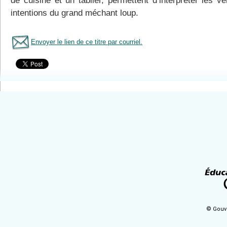
de cuisine et un tablier, permettent d’interpréter les vé
intentions du grand méchant loup.
Envoyer le lien de ce titre par courriel.
Tous le livres
© Gouv