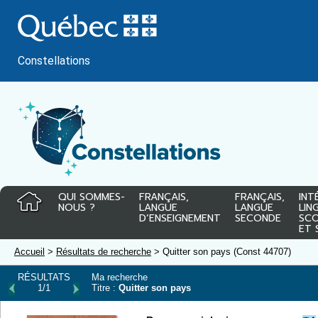
Passer
au
contenu
Constellations
QUI SOMMES-
FRANÇAIS,
FRANÇAIS,
INT
NOUS ?
LANGUE
LANGUE
LIN
D’ENSEIGNEMENT
SECONDE
SCO
ET 
Accueil
>
Résultats de recherche
> Quitter son pays (Const 44707)
RÉSULTATS
Ma recherche
1/1
Titre :
Quitter son pays