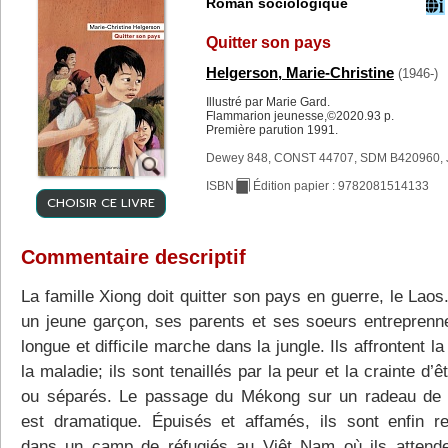
Roman sociologique
Quitter son pays
Helgerson, Marie-Christine
(1946-)
Illustré par Marie Gard.
Flammarion jeunesse,©2020.93 p.
Première parution 1991.
Dewey 848, CONST 44707, SDM B420960, 
ISBN
Édition papier : 9782081514133
CHOISIR CE LIVRE
Commentaire descriptif
La famille Xiong doit quitter son pays en guerre, le Lao
un jeune garçon, ses parents et ses soeurs entreprenn
longue et difficile marche dans la jungle. Ils affrontent la
la maladie; ils sont tenaillés par la peur et la crainte d’ê
ou séparés. Le passage du Mékong sur un radeau de 
est dramatique. Épuisés et affamés, ils sont enfin rec
dans un camp de réfugiés au Viêt Nam où ils attende