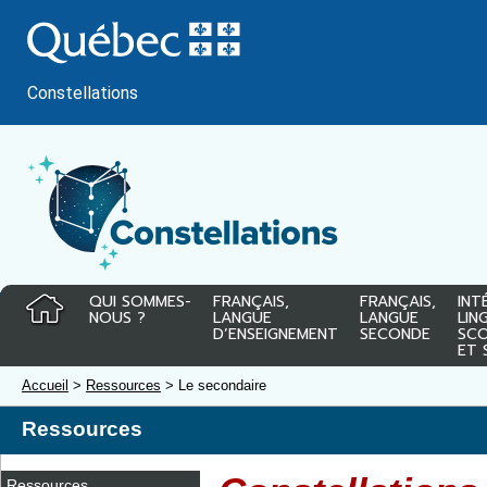
Passer
au
contenu
Constellations
QUI SOMMES-
FRANÇAIS,
FRANÇAIS,
INT
NOUS ?
LANGUE
LANGUE
LIN
D’ENSEIGNEMENT
SECONDE
SCO
ET 
Accueil
>
Ressources
> Le secondaire
Ressources
Ressources