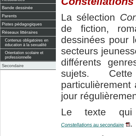
Constellations
Bande dessinée
La sélection
Con
Parents
Pistes pédagogiques
de fiction, ro
Réseaux littéraires
dessinées pour 
Contenus obligatoires en
éducation à la sexualité
secteurs jeunesse
Orientation scolaire et
professionnelle
différents genr
Secondaire
sujets. Cett
particulièrement
jour régulièremen
Le texte qui
.
Constellations
au secondaire