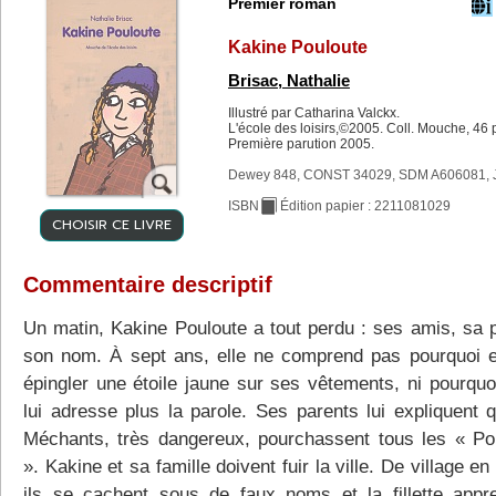
Premier roman
Kakine Pouloute
Brisac, Nathalie
Illustré par Catharina Valckx.
L'école des loisirs,©2005. Coll. Mouche, 46 
Première parution 2005.
Dewey 848, CONST 34029, SDM A606081, 
ISBN
Édition papier : 2211081029
CHOISIR CE LIVRE
Commentaire descriptif
Un matin, Kakine Pouloute a tout perdu : ses amis, sa 
son nom. À sept ans, elle ne comprend pas pourquoi el
épingler une étoile jaune sur ses vêtements, ni pourquo
lui adresse plus la parole. Ses parents lui expliquent 
Méchants, très dangereux, pourchassent tous les « Po
». Kakine et sa famille doivent fuir la ville. De village en 
ils se cachent sous de faux noms et la fillette appr