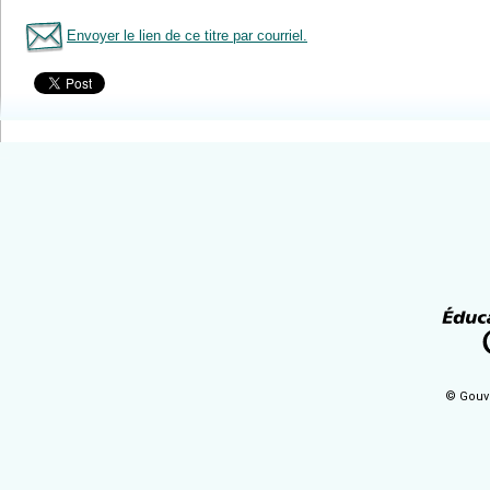
Envoyer le lien de ce titre par courriel.
Tous le livres
© Gouv