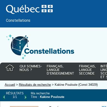
Passer
au
contenu
Constellations
QUI SOMMES-
FRANÇAIS,
FRANÇAIS,
INT
NOUS ?
LANGUE
LANGUE
LIN
D’ENSEIGNEMENT
SECONDE
SCO
ET 
Accueil
>
Résultats de recherche
> Kakine Pouloute (Const 34029)
RÉSULTATS
Ma recherche
1/1
Titre :
Kakine Pouloute