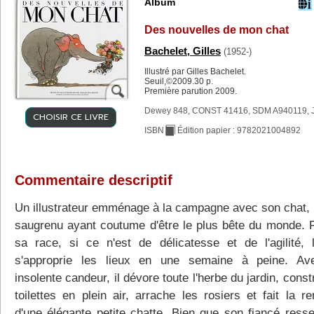
Album
Des nouvelles de mon chat
Bachelet, Gilles
(1952-)
Illustré par Gilles Bachelet.
Seuil,©2009.30 p.
Première parution 2009.
Dewey 848, CONST 41416, SDM A940119, 
CHOISIR CE LIVRE
ISBN
Édition papier : 9782021004892
Commentaire descriptif
Un illustrateur emménage à la campagne avec son chat, u
saugrenu ayant coutume d'être le plus bête du monde. F
sa race, si ce n'est de délicatesse et de l'agilité, 
s'approprie les lieux en une semaine à peine. Av
insolente candeur, il dévore toute l'herbe du jardin, const
toilettes en plein air, arrache les rosiers et fait la r
d'une élégante petite chatte. Bien que son fiancé ress