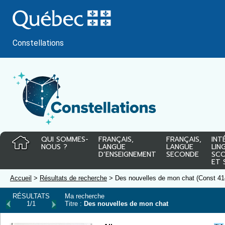
Passer
au
contenu
Constellations
QUI SOMMES-
FRANÇAIS,
FRANÇAIS,
INT
NOUS ?
LANGUE
LANGUE
LIN
D’ENSEIGNEMENT
SECONDE
SCO
ET 
Accueil
>
Résultats de recherche
> Des nouvelles de mon chat (Const 41
RÉSULTATS
Ma recherche
1/1
Titre :
Des nouvelles de mon chat