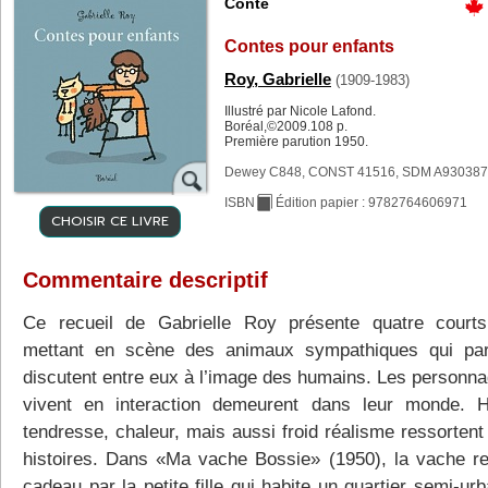
Conte
Contes pour enfants
Roy, Gabrielle
(1909-1983)
Illustré par Nicole Lafond.
Boréal,©2009.108 p.
Première parution 1950.
Dewey C848, CONST 41516, SDM A930387
ISBN
Édition papier : 9782764606971
CHOISIR CE LIVRE
Commentaire descriptif
Ce recueil de Gabrielle Roy présente quatre courts
mettant en scène des animaux sympathiques qui par
discutent entre eux à l’image des humains. Les personna
vivent en interaction demeurent dans leur monde. 
tendresse, chaleur, mais aussi froid réalisme ressortent
histoires. Dans «Ma vache Bossie» (1950), la vache r
cadeau par la petite fille qui habite un quartier semi-urba