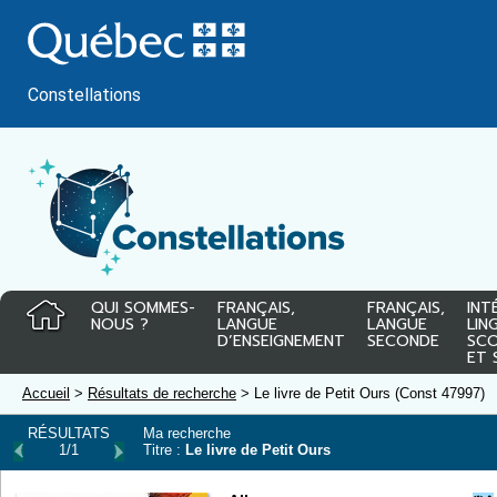
Passer
au
contenu
Constellations
QUI SOMMES-
FRANÇAIS,
FRANÇAIS,
INT
NOUS ?
LANGUE
LANGUE
LIN
D’ENSEIGNEMENT
SECONDE
SCO
ET 
Accueil
>
Résultats de recherche
> Le livre de Petit Ours (Const 47997)
RÉSULTATS
Ma recherche
1/1
Titre :
Le livre de Petit Ours