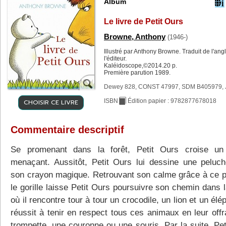
Album
Le livre de Petit Ours
Browne, Anthony
(1946-)
Illustré par Anthony Browne. Traduit de l'ang
l'éditeur.
Kaléidoscope,©2014.20 p.
Première parution 1989.
Dewey 828, CONST 47997, SDM B405979, 
CHOISIR CE LIVRE
ISBN
Édition papier : 9782877678018
Commentaire descriptif
Se promenant dans la forêt, Petit Ours croise un 
menaçant. Aussitôt, Petit Ours lui dessine une peluc
son crayon magique. Retrouvant son calme grâce à ce p
le gorille laisse Petit Ours poursuivre son chemin dans l
où il rencontre tour à tour un crocodile, un lion et un élép
réussit à tenir en respect tous ces animaux en leur offr
trompette, une couronne ou une souris. Par la suite, Pet