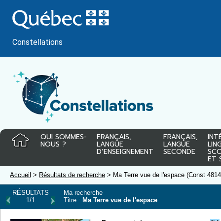
Passer
au
contenu
Constellations
QUI SOMMES-
FRANÇAIS,
FRANÇAIS,
INT
NOUS ?
LANGUE
LANGUE
LIN
D’ENSEIGNEMENT
SECONDE
SCO
ET 
Accueil
>
Résultats de recherche
> Ma Terre vue de l'espace (Const 4814
RÉSULTATS
Ma recherche
1/1
Titre :
Ma Terre vue de l'espace