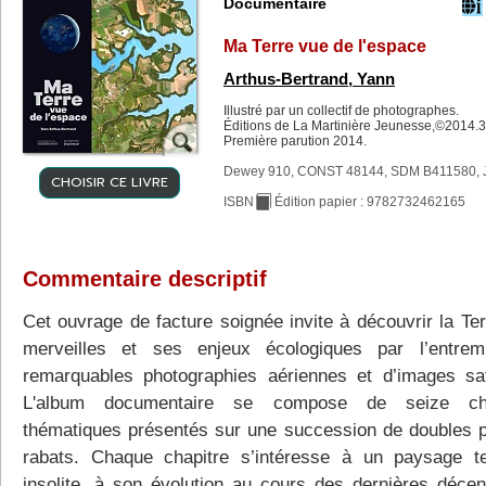
Documentaire
Ma Terre vue de l'espace
Arthus-Bertrand, Yann
Illustré par un collectif de photographes.
Éditions de La Martinière Jeunesse,©2014.3
Première parution 2014.
Dewey 910, CONST 48144, SDM B411580, 
CHOISIR CE LIVRE
ISBN
Édition papier : 9782732462165
Commentaire descriptif
Cet ouvrage de facture soignée invite à découvrir la Ter
merveilles et ses enjeux écologiques par l’entre
remarquables photographies aériennes et d’images sate
L'album documentaire se compose de seize cha
thématiques présentés sur une succession de doubles 
rabats. Chaque chapitre s’intéresse à un paysage te
insolite, à son évolution au cours des dernières décen