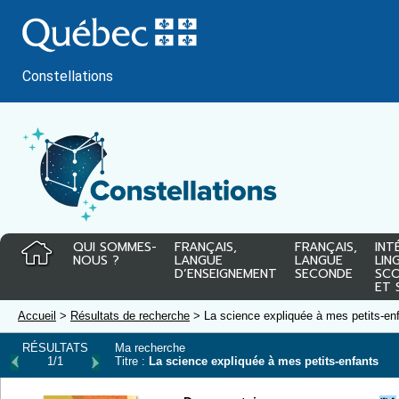
Passer
au
contenu
Constellations
QUI SOMMES-
FRANÇAIS,
FRANÇAIS,
INT
NOUS ?
LANGUE
LANGUE
LIN
D’ENSEIGNEMENT
SECONDE
SCO
ET 
Accueil
>
Résultats de recherche
> La science expliquée à mes petits-en
RÉSULTATS
Ma recherche
1/1
Titre :
La science expliquée à mes petits-enfants