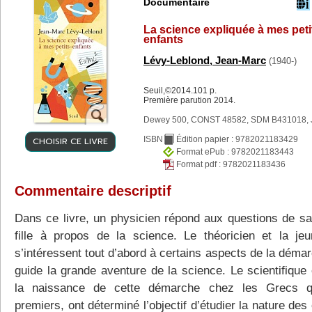
Documentaire
La science expliquée à mes peti
enfants
Lévy-Leblond, Jean-Marc
(1940-)
Seuil,©2014.101 p.
Première parution 2014.
Dewey 500, CONST 48582, SDM B431018, 
CHOISIR CE LIVRE
ISBN
Édition papier : 9782021183429
Format ePub : 9782021183443
Format pdf : 9782021183436
Commentaire descriptif
Dans ce livre, un physicien répond aux questions de sa 
fille à propos de la science. Le théoricien et la jeun
s’intéressent tout d’abord à certains aspects de la déma
guide la grande aventure de la science. Le scientifique
la naissance de cette démarche chez les Grecs qu
premiers, ont déterminé l’objectif d’étudier la nature de