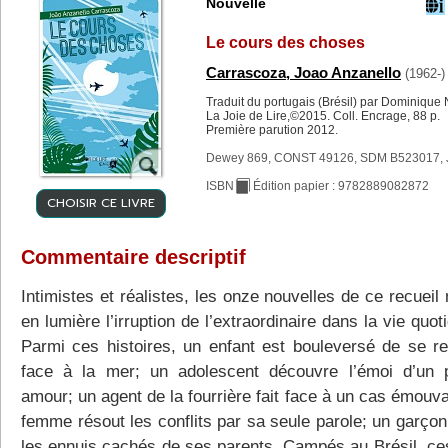
Nouvelle
Le cours des choses
Carrascoza, Joao Anzanello
(1962-)
Traduit du portugais (Brésil) par Dominique 
La Joie de Lire,©2015. Coll. Encrage, 88 p.
Première parution 2012.
Dewey 869, CONST 49126, SDM B523017, 
ISBN
Édition papier : 9782889082872
CHOISIR CE LIVRE
Commentaire descriptif
Intimistes et réalistes, les onze nouvelles de ce recueil
en lumière l’irruption de l’extraordinaire dans la vie quot
Parmi ces histoires, un enfant est bouleversé de se re
face à la mer; un adolescent découvre l’émoi d’un 
amour; un agent de la fourrière fait face à un cas émouv
femme résout les conflits par sa seule parole; un garçon
les ennuis cachés de ses parents. Campés au Brésil, ces