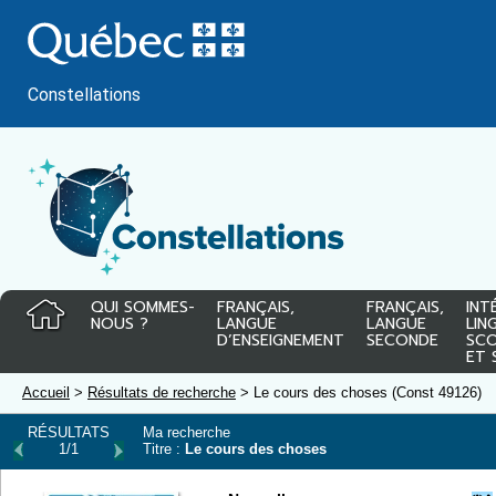
Passer
au
contenu
Constellations
QUI SOMMES-
FRANÇAIS,
FRANÇAIS,
INT
NOUS ?
LANGUE
LANGUE
LIN
D’ENSEIGNEMENT
SECONDE
SCO
ET 
Accueil
>
Résultats de recherche
> Le cours des choses (Const 49126)
RÉSULTATS
Ma recherche
1/1
Titre :
Le cours des choses