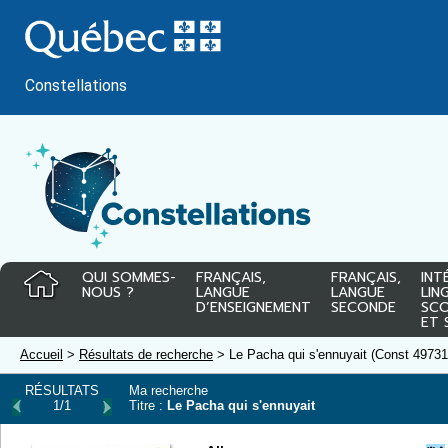
Passer
au
contenu
Constellations
QUI SOMMES-
FRANÇAIS,
FRANÇAIS,
INT
NOUS ?
LANGUE
LANGUE
LIN
D’ENSEIGNEMENT
SECONDE
SCO
ET 
Accueil
>
Résultats de recherche
> Le Pacha qui s'ennuyait (Const 49731
RÉSULTATS
Ma recherche
1/1
Titre :
Le Pacha qui s'ennuyait