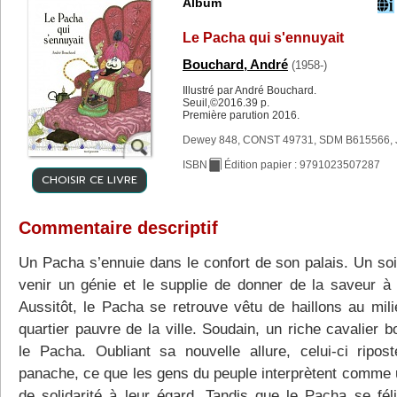
Album
Le Pacha qui s'ennuyait
Bouchard, André
(1958-)
Illustré par André Bouchard.
Seuil,©2016.39 p.
Première parution 2016.
Dewey 848, CONST 49731, SDM B615566, 
ISBN
Édition papier : 9791023507287
CHOISIR CE LIVRE
Commentaire descriptif
Un Pacha s’ennuie dans le confort de son palais. Un soir,
venir un génie et le supplie de donner de la saveur à 
Aussitôt, le Pacha se retrouve vêtu de haillons au mili
quartier pauvre de la ville. Soudain, un riche cavalier 
le Pacha. Oubliant sa nouvelle allure, celui-ci ripos
panache, ce que les gens du peuple interprètent comme 
de solidarité à leur égard. Tandis que le Pacha se féli