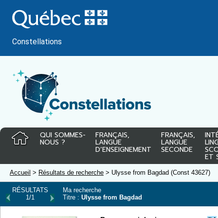
Passer
au
contenu
Constellations
QUI SOMMES-
FRANÇAIS,
FRANÇAIS,
INT
NOUS ?
LANGUE
LANGUE
LIN
D’ENSEIGNEMENT
SECONDE
SCO
ET 
Accueil
>
Résultats de recherche
> Ulysse from Bagdad (Const 43627)
RÉSULTATS
Ma recherche
1/1
Titre :
Ulysse from Bagdad