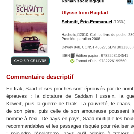
Roman sociologique
Ulysse from Bagdad
Schmitt, Éric-Emmanuel
(1960-)
Hachette,©2010. Coll. Le livre de poche, 280
Première parution 2008.
Dewey 848, CONST 43627, SDM B031363, 
ISBN
Édition papier : 9782253134541
CHOISIR CE LIVRE
Format ePub : 9782226199560
Commentaire descriptif
En Irak, Saad et ses proches sont éprouvés par de nom
épreuves : la dictature de Saddam Hussein, la gu
Koweït, puis la guerre de l'Irak. La pauvreté, le chaos,
de son père, puis celle de son amoureuse poussent l
homme à l'exil. De pays en pays, Saad multiplie les boul
recommandables et les passages risqués pour réaliser s
: rejoindre l'Angleterre, pays qu'il admire à travers l