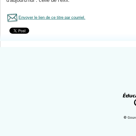
d'aujourd'hui : celle de l'exil.
Envoyer le lien de ce titre par courriel.
Tous le livres
© Gouv