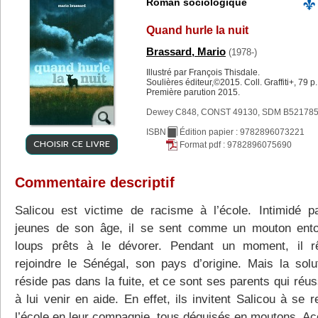
Roman sociologique
Quand hurle la nuit
Brassard, Mario
(1978-)
Illustré par François Thisdale.
Soulières éditeur,©2015. Coll. Graffiti+, 79 p.
Première parution 2015.
Dewey C848, CONST 49130, SDM B521785
ISBN
Édition papier : 9782896073221
CHOISIR CE LIVRE
Format pdf : 9782896075690
Commentaire descriptif
Salicou est victime de racisme à l’école. Intimidé pa
jeunes de son âge, il se sent comme un mouton ent
loups prêts à le dévorer. Pendant un moment, il 
rejoindre le Sénégal, son pays d’origine. Mais la solu
réside pas dans la fuite, et ce sont ses parents qui réu
à lui venir en aide. En effet, ils invitent Salicou à se 
l’école en leur compagnie, tous déguisés en moutons. Ac