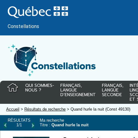
Passer
au
contenu
Constellations
QUI SOMMES-
FRANÇAIS,
FRANÇAIS,
INT
NOUS ?
LANGUE
LANGUE
LIN
D’ENSEIGNEMENT
SECONDE
SCO
ET 
Accueil
>
Résultats de recherche
> Quand hurle la nuit (Const 49130)
RÉSULTATS
Ma recherche
1/1
Titre :
Quand hurle la nuit